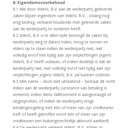
8. Eigendomsvoorbehoud
8.1 Alle door VideXL B.V. aan de wederpartij geleverde
zaken blijven eigendom van VideXL B.V. , zolang nog
enig bedrag, verband houdende met geleverde zaken
van de wederpartij te vorderen heeft.
8.2 VideXL B.V. is te allen tijde bevoegd de zaken bij
wederpartij weg te (laten) halen, terug te nemen en
elders op te slaan indien de wederpartij niet, niet
volledig en/of niet tijdig aan zijn verplichtingen jegens
VideXL B.V. heeft voldaan, of indien duidelijk is dat de
wederpartij niet, niet volledig en/of niet tijdig aan zijn
verplichtingen jegens VideXL B.V. zal kunnen voldoen.
8.3 Met name – doch niet uitsluitend – bestaat dit recht
indien aan de wederpartij surseance van betaling is
verleend, indien diens faillissement is aangevraagd of
uitgesproken, of indien de wederpartij enige
betalingsregeling met één of meer van zijn crediteuren
treft of heeft getroffen en/of één of meer van zijn
crediteuren een buitengerechtelijk akkoord aanbiedt.
8.4 De wederpartij verleent VideXL B.V., indien zij