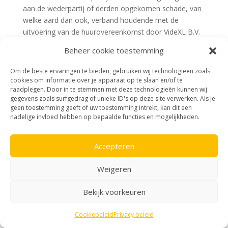
aan de wederpartij of derden opgekomen schade, van
welke aard dan ook, verband houdende met de
uitvoering van de huurovereenkomst door VideXL B.V.
bij de uitvoering van de overeenkomst ingezette
Beheer cookie toestemming
personen voor het toebrengen van de schade
aansprakelijk stellen, kunnen die personen zich bij
Om de beste ervaringen te bieden, gebruiken wij technologieën zoals
uitsluiting van de aansprakelijkheid op deze
cookies om informatie over je apparaat op te slaan en/of te
raadplegen. Door in te stemmen met deze technologieën kunnen wij
voorwaarden beroepen.
gegevens zoals surfgedrag of unieke ID's op deze site verwerken. Als je
20.6 VideXL B.V. is niet aansprakelijk uit welke hoofde
geen toestemming geeft of uw toestemming intrekt, kan dit een
dan ook, voor schade van welke aard dan ook,
nadelige invloed hebben op bepaalde functies en mogelijkheden.
veroorzaakt door de wederpartij, haar personeel of
andere tot de wederpartij in relatie staande personen,
Accepteren
bij gebruik van gehuurde zaken.
21. Ontbinding van de huurovereenkomst
Weigeren
21.1 Indien de wederpartij zijn verplichtingen uit de
huurovereenkomst of uit deze algemene voorwaarden
Bekijk voorkeuren
niet nakomt, heeft VideXL B.V. het recht de
huurovereenkomst te ontbinden en de verhuurde
Cookiebeleid
Privacy beleid
apparatuur weer in bezit te nemen. In dat geval is de