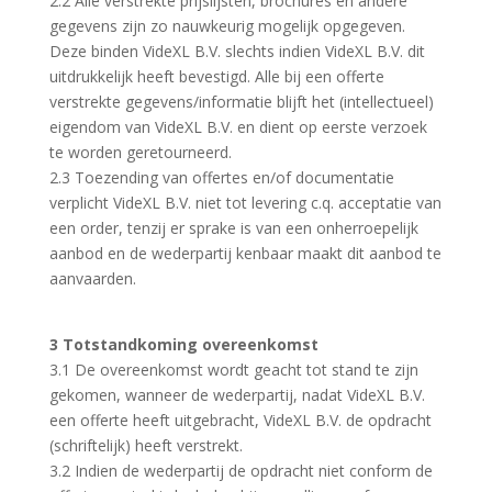
2.2 Alle verstrekte prijslijsten, brochures en andere
gegevens zijn zo nauwkeurig mogelijk opgegeven.
Deze binden VideXL B.V. slechts indien VideXL B.V. dit
uitdrukkelijk heeft bevestigd. Alle bij een offerte
verstrekte gegevens/informatie blijft het (intellectueel)
eigendom van VideXL B.V. en dient op eerste verzoek
te worden geretourneerd.
2.3 Toezending van offertes en/of documentatie
verplicht VideXL B.V. niet tot levering c.q. acceptatie van
een order, tenzij er sprake is van een onherroepelijk
aanbod en de wederpartij kenbaar maakt dit aanbod te
aanvaarden.
3 Totstandkoming overeenkomst
3.1 De overeenkomst wordt geacht tot stand te zijn
gekomen, wanneer de wederpartij, nadat VideXL B.V.
een offerte heeft uitgebracht, VideXL B.V. de opdracht
(schriftelijk) heeft verstrekt.
3.2 Indien de wederpartij de opdracht niet conform de