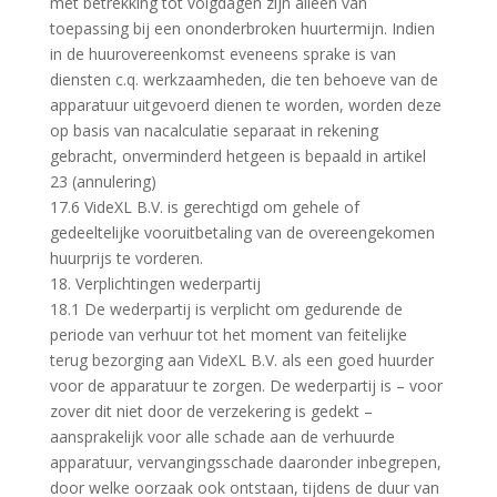
met betrekking tot volgdagen zijn alleen van
toepassing bij een ononderbroken huurtermijn. Indien
in de huurovereenkomst eveneens sprake is van
diensten c.q. werkzaamheden, die ten behoeve van de
apparatuur uitgevoerd dienen te worden, worden deze
op basis van nacalculatie separaat in rekening
gebracht, onverminderd hetgeen is bepaald in artikel
23 (annulering)
17.6 VideXL B.V. is gerechtigd om gehele of
gedeeltelijke vooruitbetaling van de overeengekomen
huurprijs te vorderen.
18. Verplichtingen wederpartij
18.1 De wederpartij is verplicht om gedurende de
periode van verhuur tot het moment van feitelijke
terug bezorging aan VideXL B.V. als een goed huurder
voor de apparatuur te zorgen. De wederpartij is – voor
zover dit niet door de verzekering is gedekt –
aansprakelijk voor alle schade aan de verhuurde
apparatuur, vervangingsschade daaronder inbegrepen,
door welke oorzaak ook ontstaan, tijdens de duur van